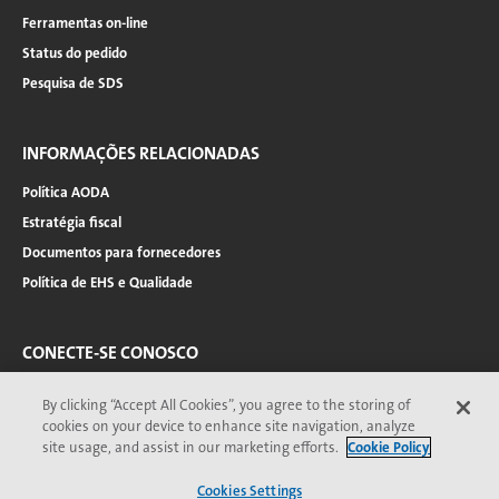
Ferramentas on-line
Status do pedido
Pesquisa de SDS
INFORMAÇÕES RELACIONADAS
Política AODA
Estratégia fiscal
Documentos para fornecedores
Política de EHS e Qualidade
CONECTE-SE CONOSCO
Twitter
By clicking “Accept All Cookies”, you agree to the storing of
YouTube
cookies on your device to enhance site navigation, analyze
site usage, and assist in our marketing efforts.
Cookie Policy
LinkedIn
Facebook
Cookies Settings