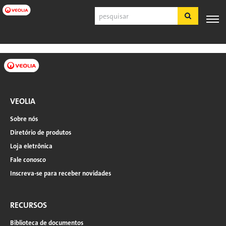
Pular
Pesquisar
para
o
conteúdo
Navegação
PRODUTOS
SUPORTE
principal
ESPECIALIZAÇÃO
APLICAÇÕES
FERRA
E
AO
INDUSTRIAIS
principal
SERVIÇOS
CLIENTE
Português
VEOLIA
SDS
Sobre nós
COA
Diretório de produtos
Sobre
Loja eletrônica
Carreiras
Fale conosco
Inscreva-se
Inscreva-se para receber novidades
Fazer login
Fale conosco
RECURSOS
Biblioteca de documentos