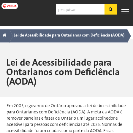
Pular
Pesquisar
para
o
conteúdo
Navegação
Trilha
PRODUTOS
SUPORTE
principal
ESPECIALIZAÇÃO
APLICAÇÕES
FERRA
E
AO
INDUSTRIAIS
Lei de Acessibilidade para Ontarianos com Deficiência (AODA)
principal
SERVIÇOS
CLIENTE
Português
Lei de Acessibilidade para
SDS
Ontarianos com Deficiência
COA
(AODA)
Sobre
Carreiras
Inscreva-se
Fazer login
Em 2005, o governo de Ontário aprovou a Lei de Acessibilidade
Fale conosco
para Ontarianos com Deficiência (AODA). A meta da AODA é
remover barreiras e fazer de Ontário um lugar acolhedor e
acessível para pessoas com deficiências até 2025. Normas de
acessibilidade foram criadas como parte da AODA. Essas