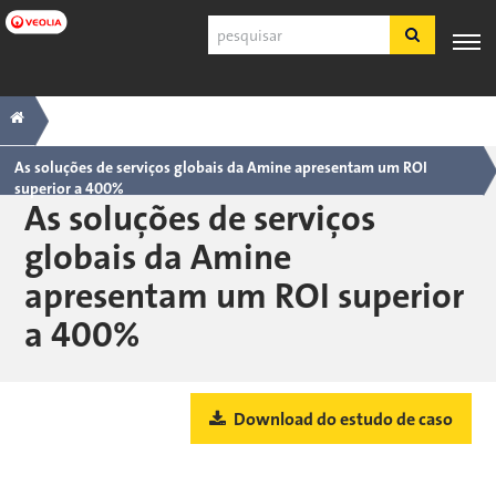
Pular
Pesquisar
para
o
conteúdo
Navegação
Trilha
PRODUTOS
SUPORTE
principal
ESPECIALIZAÇÃO
APLICAÇÕES
FERRA
E
AO
INDUSTRIAIS
principal
SERVIÇOS
CLIENTE
As soluções de serviços globais da Amine apresentam um ROI
superior a 400%
Português
As soluções de serviços
SDS
globais da Amine
COA
apresentam um ROI superior
Sobre
a 400%
Carreiras
Inscreva-se
Fazer login
Fale conosco
Download do estudo de caso