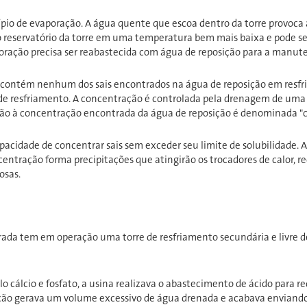
ípio de evaporação. A água quente que escoa dentro da torre provoca
 reservatório da torre em uma temperatura bem mais baixa e pode ser
oração precisa ser reabastecida com água de reposição para a manute
ontém nenhum dos sais encontrados na água de reposição em resfri
 de resfriamento. A concentração é controlada pela drenagem de uma 
ção à concentração encontrada da água de reposição é denominada "c
apacidade de concentrar sais sem exceder seu limite de solubilidade.
ntração forma precipitações que atingirão os trocadores de calor, red
osas.
ada tem em operação uma torre de resfriamento secundária e livre d
 cálcio e fosfato, a usina realizava o abastecimento de ácido para red
ção gerava um volume excessivo de água drenada e acabava enviando