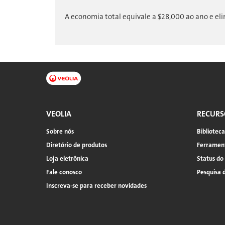
A economia total equivale a $28,000 ao ano e eli
VEOLIA
RECURS
Sobre nós
Bibliotec
Diretório de produtos
Ferrament
Loja eletrônica
Status do
Fale conosco
Pesquisa 
Inscreva-se para receber novidades