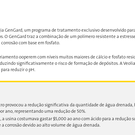
ogia GenGard, um programa de tratamento exclusivo desenvolvido par
s. O GenGard traz a combinação de um polímero resistente a estress
e corrosão com base em fosfato.
iamento ooperem com níveis muitos maiores de cálcio e fosfato residu
duzindo significativamente o risco de formação de depósitos. A Veol
para reduzir o pH.
tro provocou a redução significativa da quantidade de água drenad
por ano, representando uma redução de 50%.
C, a usina costumava gastar $5,000 ao ano com ácido para a redução s
e a corrosão devido ao alto volume de água drenada.