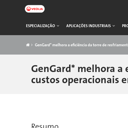
Pular
para
o
conteúdo
Navegação
ESPECIALIZAÇÃO
APLICAÇÕES INDUSTRIAIS
PR
principal
principal
Trilha
GenGard* melhora a eficiência da torre de resfriamen
GenGard* melhora a ef
custos operacionais 
Resumo