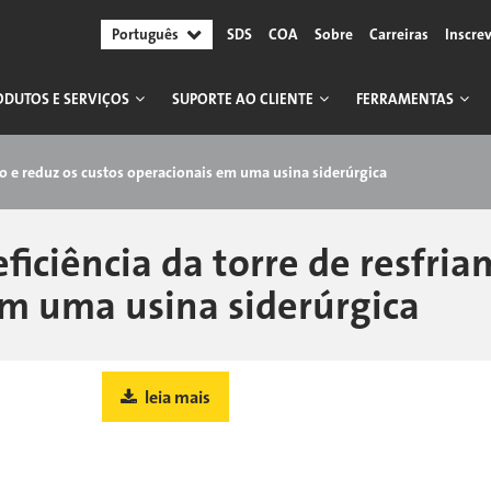
Português
SDS
COA
Sobre
Carreiras
Inscre
ODUTOS E SERVIÇOS
SUPORTE AO CLIENTE
FERRAMENTAS
to e reduz os custos operacionais em uma usina siderúrgica
iciência da torre de resfria
em uma usina siderúrgica
leia mais