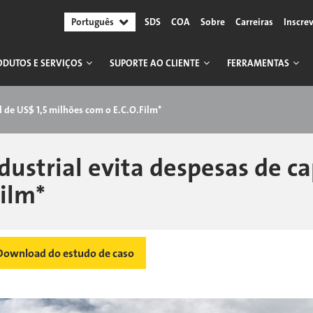
Português
SDS
COA
Sobre
Carreiras
Inscre
ODUTOS E SERVIÇOS
SUPORTE AO CLIENTE
FERRAMENTAS
al de US$ 1,5 milhões com o E.C.O.Film*
dustrial evita despesas de ca
Film*
ownload do estudo de caso