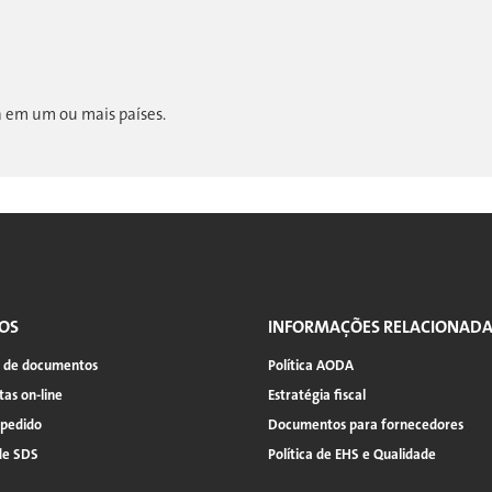
da em um ou mais países.
OS
INFORMAÇÕES RELACIONAD
a de documentos
Política AODA
as on-line
Estratégia fiscal
 pedido
Documentos para fornecedores
de SDS
Política de EHS e Qualidade