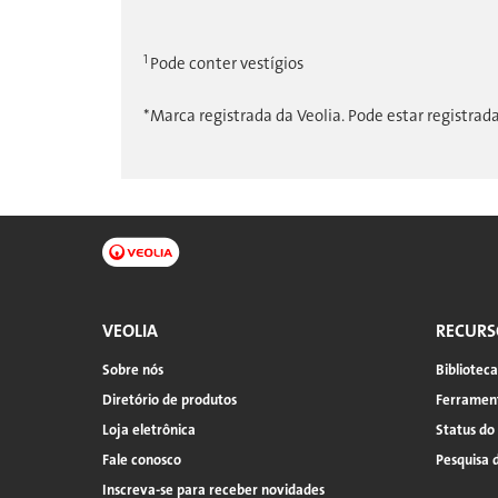
1
Pode conter vestígios
*Marca registrada da Veolia. Pode estar registra
VEOLIA
RECURS
Sobre nós
Bibliotec
Diretório de produtos
Ferrament
Loja eletrônica
Status do
Fale conosco
Pesquisa 
Inscreva-se para receber novidades