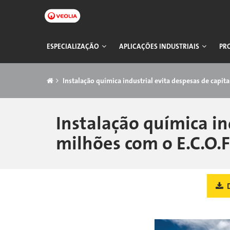
Pular
para
o
conteúdo
Navegação
ESPECIALIZAÇÃO
APLICAÇÕES INDUSTRIAIS
PR
principal
principal
Trilha
Instalação química industrial evita despesas de capit
Instalação química in
milhões com o E.C.O.
D