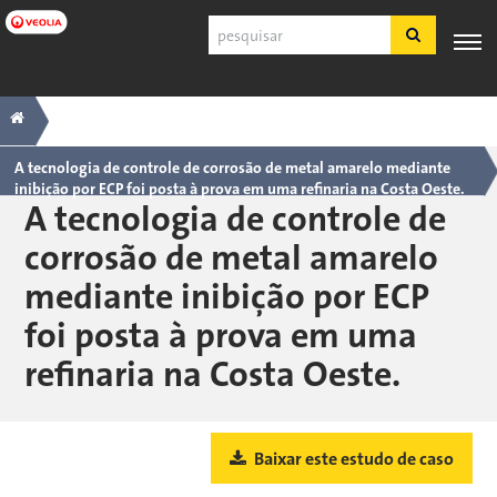
Pular
Pesquisar
para
o
conteúdo
Navegação
Trilha
PRODUTOS
SUPORTE
principal
ESPECIALIZAÇÃO
APLICAÇÕES
FERRA
E
AO
INDUSTRIAIS
principal
SERVIÇOS
CLIENTE
A tecnologia de controle de corrosão de metal amarelo mediante
inibição por ECP foi posta à prova em uma refinaria na Costa Oeste.
Português
A tecnologia de controle de
SDS
corrosão de metal amarelo
COA
mediante inibição por ECP
Sobre
foi posta à prova em uma
Carreiras
Inscreva-se
refinaria na Costa Oeste.
Fazer login
Fale conosco
Baixar este estudo de caso