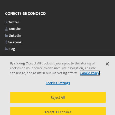
CONECTE-SE CONOSCO
Twitter
YouTube
LinkedIn
Facebook
Blog
By clicking “Accept All Cookies”, you agree to the storing of
cookies on your device to enhance site navigation, analyze
site usage, and assist in our marketing efforts.
Cookie Policy
2026 © Copyright Veolia
Privacidade
Acessibilidade
Menu
Comitê de Ética da Veolia
Termos e Condições
Cookies Settings
Aviso de cookies
do
*Marca registrada da Veolia. Pode estar registrada em um ou mais países.
rodapé
Reject All
Accept All Cookies