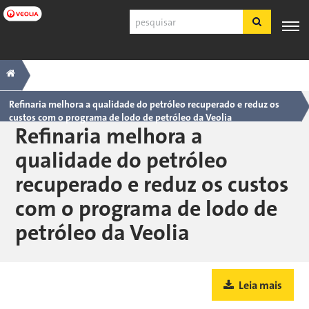
Pular
Pesquisar
para
o
conteúdo
Navegação
Trilha
PRODUTOS
SUPORTE
principal
ESPECIALIZAÇÃO
APLICAÇÕES
FERRA
E
AO
INDUSTRIAIS
principal
SERVIÇOS
CLIENTE
Refinaria melhora a qualidade do petróleo recuperado e reduz os
custos com o programa de lodo de petróleo da Veolia
Português
Refinaria melhora a
SDS
qualidade do petróleo
COA
recuperado e reduz os custos
Sobre
com o programa de lodo de
Carreiras
Inscreva-se
petróleo da Veolia
Fazer login
Fale conosco
Leia mais