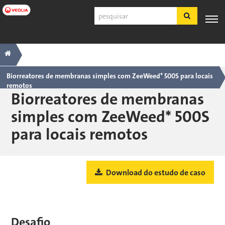
Pular
Pesquisar
para
o
conteúdo
Navegação
Trilha
PRODUTOS
SUPORTE
principal
ESPECIALIZAÇÃO
APLICAÇÕES
FERRA
E
AO
INDUSTRIAIS
principal
SERVIÇOS
CLIENTE
Biorreatores de membranas simples com ZeeWeed* 500S para locais
remotos
Português
Biorreatores de membranas
SDS
simples com ZeeWeed* 500S
COA
para locais remotos
Sobre
Carreiras
Inscreva-se
Download do estudo de caso
Fazer login
Fale conosco
Desafio