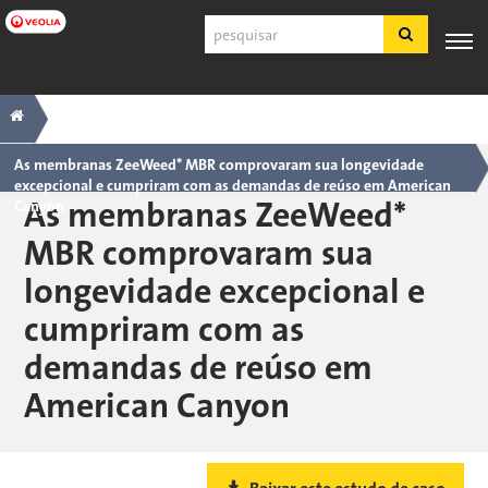
Pular
Pesquisar
para
o
conteúdo
Navegação
Trilha
PRODUTOS
SUPORTE
principal
ESPECIALIZAÇÃO
APLICAÇÕES
FERRA
E
AO
INDUSTRIAIS
principal
SERVIÇOS
CLIENTE
As membranas ZeeWeed* MBR comprovaram sua longevidade
excepcional e cumpriram com as demandas de reúso em American
Português
As membranas ZeeWeed*
Canyon
SDS
MBR comprovaram sua
COA
longevidade excepcional e
Sobre
cumpriram com as
Carreiras
Inscreva-se
demandas de reúso em
Fazer login
American Canyon
Fale conosco