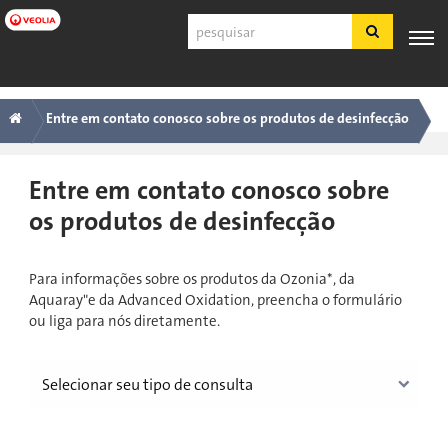
Pular
Pesquisar
para
o
conteúdo
Navegação
Trilha
PRODUTOS
SUPORTE
principal
ESPECIALIZAÇÃO
APLICAÇÕES
FERRA
E
AO
INDUSTRIAIS
Entre em contato conosco sobre os produtos de desinfecção
principal
SERVIÇOS
CLIENTE
Português
Entre em contato conosco sobre
SDS
os produtos de desinfecção
COA
Sobre
Para informações sobre os produtos da Ozonia*, da
Carreiras
Aquaray"e da Advanced Oxidation, preencha o formulário
Inscreva-se
ou liga para nós diretamente.
Fazer login
Fale conosco