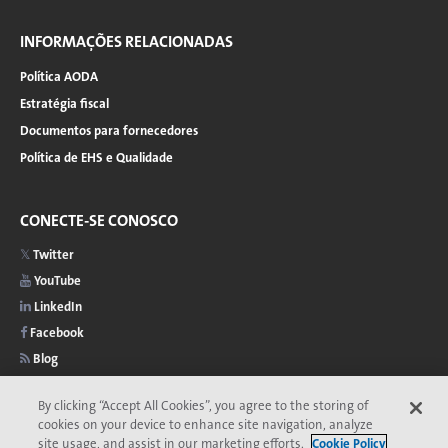
INFORMAÇÕES RELACIONADAS
Política AODA
Estratégia fiscal
Documentos para fornecedores
Política de EHS e Qualidade
CONECTE-SE CONOSCO
Twitter
YouTube
LinkedIn
Facebook
Blog
By clicking “Accept All Cookies”, you agree to the storing of
cookies on your device to enhance site navigation, analyze
site usage, and assist in our marketing efforts.
Cookie Policy