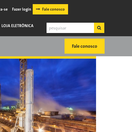
va-se
Fazer login
Fale conosco
Pesquisar
LOJA ELETRÔNICA
Pesquisar
Fale conosco