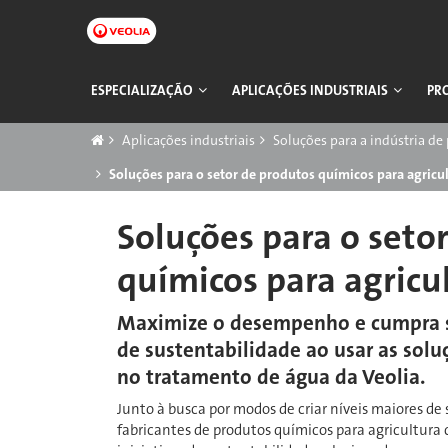
Pular
para
o
conteúdo
Navegação
ESPECIALIZAÇÃO
APLICAÇÕES INDUSTRIAIS
PR
principal
principal
Trilha
Aplicações industriais
Soluções para a indústria d
Soluções para o setor de produtos químicos para agricu
Soluções para o seto
químicos para agricu
Maximize o desempenho e cumpra 
de sustentabilidade ao usar as solu
no tratamento de água da Veolia.
Junto à busca por modos de criar níveis maiores de 
fabricantes de produtos químicos para agricultura