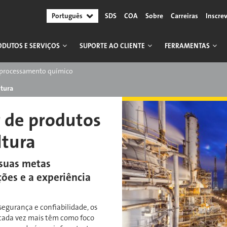
Português
SDS
COA
Sobre
Carreiras
Inscre
ODUTOS E SERVIÇOS
SUPORTE AO CLIENTE
FERRAMENTAS
e processamento químico
ltura
r de produtos
ltura
suas metas
ções e a experiência
segurança e confiabilidade, os
 cada vez mais têm como foco