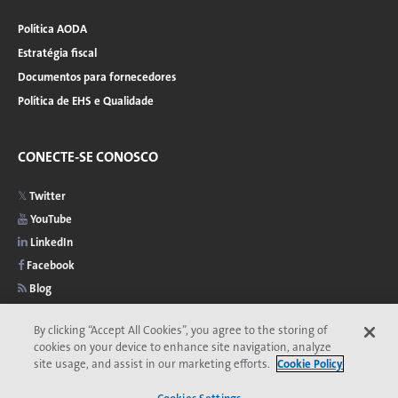
Política AODA
Estratégia fiscal
Documentos para fornecedores
Política de EHS e Qualidade
CONECTE-SE CONOSCO
Twitter
YouTube
LinkedIn
Facebook
Blog
By clicking “Accept All Cookies”, you agree to the storing of
cookies on your device to enhance site navigation, analyze
site usage, and assist in our marketing efforts.
Cookie Policy
2026 © Copyright Veolia
Privacidade
Acessibilidade