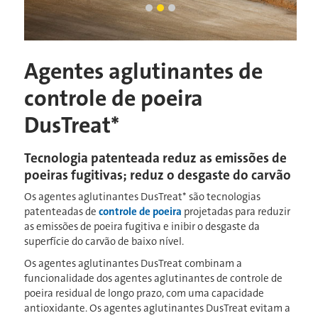
pilha de carvão
caminhões basculantes na mina
Slide atual
peças de carvão
Agentes aglutinantes de
controle de poeira
DusTreat*
Tecnologia patenteada reduz as emissões de
poeiras fugitivas; reduz o desgaste do carvão
Os agentes aglutinantes DusTreat* são tecnologias
patenteadas de
controle de poeira
projetadas para reduzir
as emissões de poeira fugitiva e inibir o desgaste da
superfície do carvão de baixo nível.
Os agentes aglutinantes DusTreat combinam a
funcionalidade dos agentes aglutinantes de controle de
poeira residual de longo prazo, com uma capacidade
antioxidante. Os agentes aglutinantes DusTreat evitam a