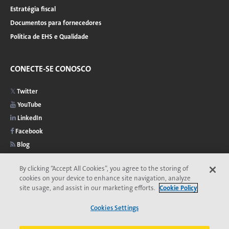
Estratégia fiscal
Documentos para fornecedores
Política de EHS e Qualidade
CONECTE-SE CONOSCO
Twitter
YouTube
LinkedIn
Facebook
Blog
By clicking “Accept All Cookies”, you agree to the storing of
cookies on your device to enhance site navigation, analyze
site usage, and assist in our marketing efforts.
Cookie Policy
2026 © Copyright Veolia
Privacidade
Acessibilidade
Menu
Cookies Settings
Comitê de Ética da Veolia
Termos e Condições
Aviso de cookies
do