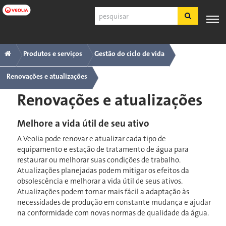
Pular
Pesquisar
para
o
conteúdo
Navegação
Trilha
PRODUTOS
SUPORTE
principal
ESPECIALIZAÇÃO
APLICAÇÕES
FERRA
Produtos e serviços
Gestão do ciclo de vida
E
AO
INDUSTRIAIS
SERVIÇOS
CLIENTE
principal
Renovações e atualizações
Português
Renovações e atualizações
SDS
COA
Melhore a vida útil de seu ativo
Sobre
A Veolia pode renovar e atualizar cada tipo de
Carreiras
equipamento e estação de tratamento de água para
restaurar ou melhorar suas condições de trabalho.
Inscreva-se
Atualizações planejadas podem mitigar os efeitos da
Fazer login
obsolescência e melhorar a vida útil de seus ativos.
Fale conosco
Atualizações podem tornar mais fácil a adaptação às
necessidades de produção em constante mudança e ajudar
na conformidade com novas normas de qualidade da água.