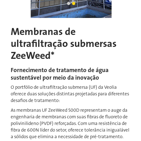
guindaste baixando um cartucho no
Slide atual
Cartucho ZW1000-96 SS
Membranas de
ultrafiltração submersas
ZeeWeed*
Fornecimento de tratamento de água
sustentável por meio da inovação
O portfólio de ultrafiltração submersa (UF) da Veolia
oferece duas soluções distintas projetadas para diferentes
desafios de tratamento:
As membranas UF ZeeWeed 500D representam o auge da
engenharia de membranas com suas fibras de fluoreto de
polivinilideno (PVDF) reforçadas. Com uma resistência de
fibra de 600N líder do setor, oferece tolerância inigualável
a sólidos que elimina a necessidade de pré-tratamento.