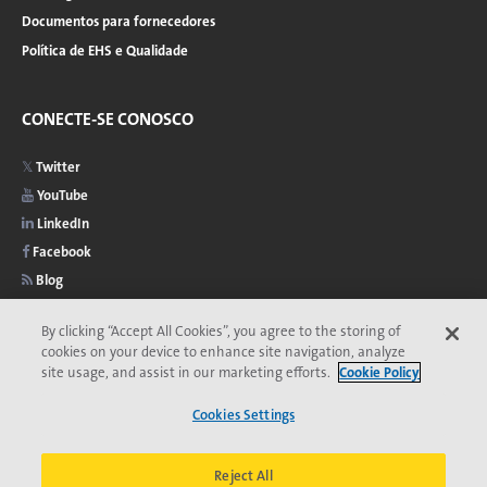
Documentos para fornecedores
Política de EHS e Qualidade
CONECTE-SE CONOSCO
Twitter
YouTube
LinkedIn
Facebook
Blog
By clicking “Accept All Cookies”, you agree to the storing of
cookies on your device to enhance site navigation, analyze
site usage, and assist in our marketing efforts.
Cookie Policy
2026 © Copyright Veolia
Privacidade
Acessibilidade
Menu
Cookies Settings
Comitê de Ética da Veolia
Termos e Condições
Aviso de cookies
do
*Marca registrada da Veolia. Pode estar registrada em um ou mais países.
Reject All