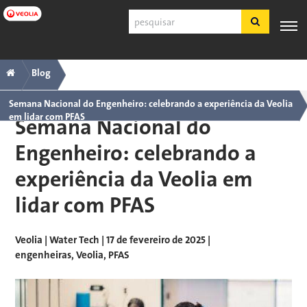
Pular
Pesquisar
para
o
conteúdo
Navegação
Trilha
PRODUTOS
SUPORTE
principal
ESPECIALIZAÇÃO
APLICAÇÕES
FERRA
Blog
E
AO
INDUSTRIAIS
principal
SERVIÇOS
CLIENTE
Semana Nacional do Engenheiro: celebrando a experiência da Veolia
em lidar com PFAS
Semana Nacional do
Português
SDS
Engenheiro: celebrando a
COA
experiência da Veolia em
Sobre
lidar com PFAS
Carreiras
Inscreva-se
Fazer login
Veolia | Water Tech
| 17 de fevereiro de 2025 |
engenheiras
Veolia
PFAS
Fale conosco