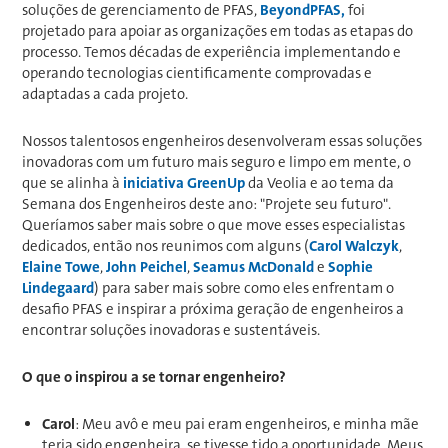
soluções de gerenciamento de PFAS,
BeyondPFAS,
foi
projetado para apoiar as organizações em todas as etapas do
processo. Temos décadas de experiência implementando e
operando tecnologias cientificamente comprovadas e
adaptadas a cada projeto.
Nossos talentosos engenheiros desenvolveram essas soluções
inovadoras com um futuro mais seguro e limpo em mente, o
que se alinha à
iniciativa GreenUp
da Veolia e ao tema da
Semana dos Engenheiros deste ano: "Projete seu futuro".
Queríamos saber mais sobre o que move esses especialistas
dedicados, então nos reunimos com alguns (
Carol Walczyk
,
Elaine Towe
,
John Peichel
,
Seamus McDonald
e
Sophie
Lindegaard
) para saber mais sobre como eles enfrentam o
desafio PFAS e inspirar a próxima geração de engenheiros a
encontrar soluções inovadoras e sustentáveis.
O que o inspirou a se tornar engenheiro?
Carol
: Meu avô e meu pai eram engenheiros, e minha mãe
teria sido engenheira, se tivesse tido a oportunidade. Meus