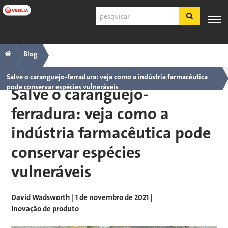
Pular
Pesquisar
para
o
conteúdo
Navegação
Trilha
PRODUTOS
SUPORTE
principal
ESPECIALIZAÇÃO
APLICAÇÕES
FERRA
Blog
E
AO
INDUSTRIAIS
principal
SERVIÇOS
CLIENTE
Salve o caranguejo-ferradura: veja como a indústria farmacêutica
pode conservar espécies vulneráveis
Salve o caranguejo-
Português
SDS
ferradura: veja como a
COA
indústria farmacêutica pode
Sobre
conservar espécies
Carreiras
Inscreva-se
vulneráveis
Fazer login
Fale conosco
David Wadsworth
| 1 de novembro de 2021 |
Inovação de produto