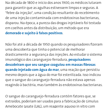
Na década de 1800 e início dos anos 1900, os médicos lutaram
para garantir que as agulhas estivessem limpas e seguras. A
"febre da injeção", uma condição resultante do recebimento
de uma injeção contaminada com endotoxinas bacterianas,
disparou. Na época, a pureza das drogas injetáveis foi testada
em coelhos antes da distribuição, um método que era
demorado e sujeito à falsos positivos
.
Não foi até a década de 1950 quando os pesquisadores fizeram
uma descoberta que tinha o potencial de melhorar
drasticamente a segurança das injeções. Ao estudar o sistema
imunológico dos caranguejos-ferradura,
pesquisadores
descobriram que seu sangue coagulou em massas fibrosas
quando injetado com água do mar
, uma reação que persistiu
mesmo depois que a água do mar foi esterilizada. Isso indicou
que o sangue do caranguejo-ferradura não estava apenas
reagindo à bactéria, mas também às endotoxinas bacterianas.
O sangue do caranguejo-ferradura contém fatores que, se
extraídos, poderiam ser usados para a fabricação de Limulus
Amebocyte Lysate (LAL), um reagente aquoso in vitro com