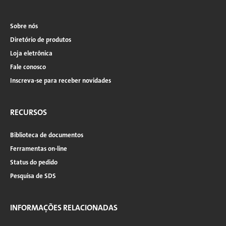
VEOLIA
Navegação
PRODUTOS
SUPORTE
ESPECIALIZAÇÃO
APLICAÇÕES
FERRA
Sobre nós
E
AO
INDUSTRIAIS
SERVIÇOS
CLIENTE
principal
Diretório de produtos
Loja eletrônica
Português
Fale conosco
SDS
Inscreva-se para receber novidades
COA
Sobre
RECURSOS
Carreiras
Inscreva-se
Biblioteca de documentos
Fazer login
Ferramentas on-line
Fale conosco
Status do pedido
Pesquisa de SDS
INFORMAÇÕES RELACIONADAS