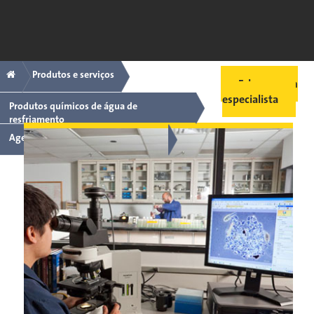
Pular
para
o
conteúdo
Trilha
principal
Produtos e serviços
Fale com um
especialista
Produtos químicos de água de
resfriamento
Agentes de controle microbiológico