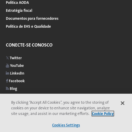
Política AODA
Estratégia fiscal
Documentos para fornecedores
Política de EHS e Qualidade
CONECTE-SE CONOSCO
Twitter
YouTube
LinkedIn
Facebook
Blog
By clicking “Accept All Cookies”, you agree to the storing of
cookies on your device to enhance site navigation, analyze
site usage, and assist in our marketing efforts.
Cookie Policy
2026 © Copyright Veolia
Privacidade
Acessibilidade
Menu
Cookies Settings
Comitê de Ética da Veolia
Termos e Condições