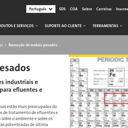
Português
SDS
COA
Sobre
Carreiras
Inscre
ODUTOS E SERVIÇOS
SUPORTE AO CLIENTE
FERRAMENTAS
es
Remoção de metais pesados
esados
 industriais e
 para efluentes e
sos estão mais preocupados do
s de tratamento de efluentes e
 sobre o ambiente e sobre os
gias patenteadas de última