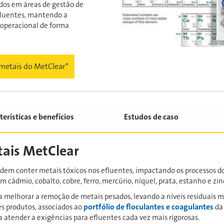
dos em áreas de gestão de
efluentes, mantendo a
 operacional de forma
metais do MetClear*
terísticas e benefícios
Estudos de caso
tais MetClear
podem conter metais tóxicos nos efluentes, impactando os processos 
cádmio, cobalto, cobre, ferro, mercúrio, níquel, prata, estanho e zin
a melhorar a remoção de metais pesados, levando a níveis residuais m
portfólio de floculantes e coagulantes
es produtos, associados ao
da 
 atender a exigências para efluentes cada vez mais rigorosas.