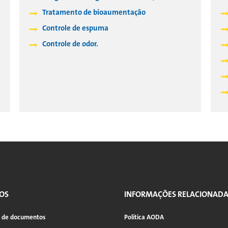
Tratamento de bioaumentação
Controle de espuma
Controle de odor.
OS
INFORMAÇÕES RELACIONAD
a de documentos
Política AODA