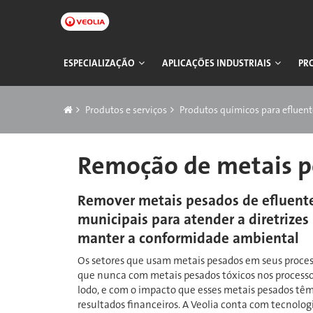
Pular
para
o
conteúdo
Navegação
ESPECIALIZAÇÃO
APLICAÇÕES INDUSTRIAIS
PR
principal
principal
Trilha
Produtos e serviços
Produtos químicos para efluent
Remoção de metais p
Remover metais pesados de efluentes
municipais para atender a diretrizes
manter a conformidade ambiental
Os setores que usam metais pesados em seus proces
que nunca com metais pesados tóxicos nos processo
lodo, e com o impacto que esses metais pesados têm
resultados financeiros. A Veolia conta com tecnolo