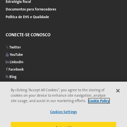
Estratégia fiscal
Documentos para fornecedores
Política de EHS e Qualidade
CONECTE-SE CONOSCO
Twitter
YouTube
LinkedIn
Facebook
Blog
By clicking “Accept All Cookies”, you agree to the storing of
cookies on your device to enhance site navigation, analyze
site usage, and assist in our marketing efforts.
Cookie Policy
2026 © Copyright Veolia
Privacidade
Acessibilidade
Menu
Cookies Settings
Comitê de Ética da Veolia
Termos e Condições
Aviso de cookies
do
*Marca registrada da Veolia. Pode estar registrada em um ou mais países.