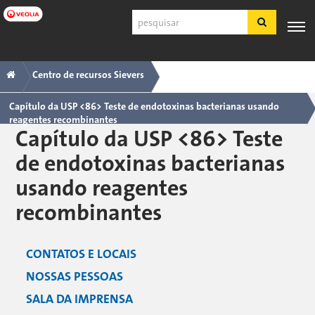
Pular
Pesquisar
para
o
conteúdo
Navegação
Trilha
PRODUTOS
SUPORTE
principal
ESPECIALIZAÇÃO
APLICAÇÕES
FERRA
Centro de recursos Sievers
E
AO
INDUSTRIAIS
principal
SERVIÇOS
CLIENTE
Capítulo da USP <86> Teste de endotoxinas bacterianas usando
reagentes recombinantes
Português
Capítulo da USP <86> Teste
SDS
de endotoxinas bacterianas
COA
usando reagentes
Sobre
recombinantes
Carreiras
Inscreva-se
Fazer login
Sobre
CONTATOS E LOCAIS
Fale conosco
nós
NOSSAS PESSOAS
navegação
SALA DA IMPRENSA