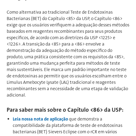
Como alternativa ao tradicional Teste de Endotoxinas
Bacterianas (BET) do Capítulo <85> da USP, o Capítulo <86>
exige que os usuários verifiquem a adequação desses métodos
baseados em reagentes recombinantes para seus produtos
específicos, de acordo com as diretrizes da USP <1225> e
<1226>. A transição da <85> para a <86> envolve a
demonstração da adequação do método específico do
produto, uma prática consistente com os requisitos da <85>,
garantindo uma mudança perfeita para métodos de teste
mais sustentáveis. Ele marca um padrão importante no teste
de endotoxinas ao permitir que os usuários escolham entre o
Limulus Amebocyte Lysate (LAL) tradicional e reagentes
recombinantes sem a necessidade de uma etapa de validação
adicional.
Para saber mais sobre o Capítulo <86> da USP:
Leia nossa nota de aplicação
que demonstra a
compatibilidade da plataforma de teste de endotoxinas
bacterianas (BET) Sievers Eclipse com o rCR em vários