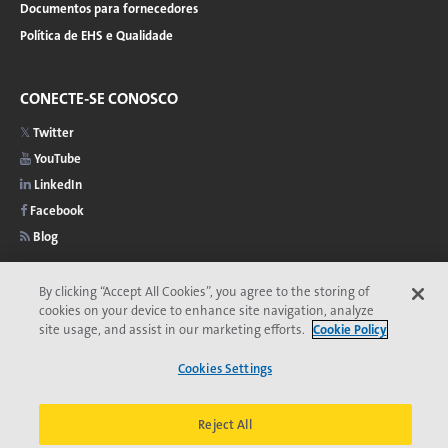
Documentos para fornecedores
Política de EHS e Qualidade
CONECTE-SE CONOSCO
Twitter
YouTube
LinkedIn
Facebook
Blog
By clicking “Accept All Cookies”, you agree to the storing of
cookies on your device to enhance site navigation, analyze
site usage, and assist in our marketing efforts.
Cookie Policy
2026 © Copyright Veolia
Privacidade
Acessibilidade
Menu
Comitê de Ética da Veolia
Termos e Condições
Cookies Settings
Aviso de cookies
do
*Marca registrada da Veolia. Pode estar registrada em um ou mais países.
rodapé
Reject All