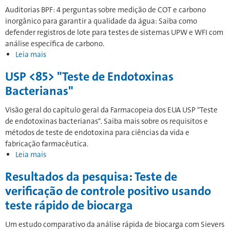
Auditorias BPF: 4 perguntas sobre medição de COT e carbono
inorgânico para garantir a qualidade da água: Saiba como
defender registros de lote para testes de sistemas UPW e WFI com
análise específica de carbono.
Leia mais
Sobre
como
USP <85> "Teste de Endotoxinas
defender
seus
Bacterianas"
registros
de
Visão geral do capítulo geral da Farmacopeia dos EUA USP "Teste
lote:
de endotoxinas bacterianas". Saiba mais sobre os requisitos e
4
métodos de teste de endotoxina para ciências da vida e
perguntas
fabricação farmacêutica.
que
Leia mais
sobre
os
a
auditores
Resultados da pesquisa: Teste de
USP
podem
"Teste
verificação de controle positivo usando
fazer
de
teste rápido de biocarga
sobre
Endotoxinas
dados
Bacterianas"
Um estudo comparativo da análise rápida de biocarga com Sievers
de