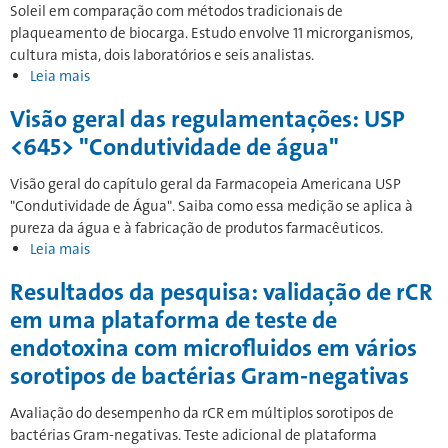
Soleil em comparação com métodos tradicionais de
água
plaqueamento de biocarga. Estudo envolve 11 microrganismos,
farmacêutica
cultura mista, dois laboratórios e seis analistas.
Leia mais
sobre
os
Visão geral das regulamentações: USP
resultados
da
<645> "Condutividade de água"
pesquisa:
Teste
Visão geral do capítulo geral da Farmacopeia Americana USP
de
"Condutividade de Água". Saiba como essa medição se aplica à
verificação
pureza da água e à fabricação de produtos farmacêuticos.
de
Leia mais
Sobre
controle
a
Resultados da pesquisa: validação de rCR
positivo
Visão
usando
Geral
em uma plataforma de teste de
teste
da
endotoxina com microfluidos em vários
rápido
Regulamentação:
sorotipos de bactérias Gram-negativas
de
USP
biocarga
"Condutividade
Avaliação do desempenho da rCR em múltiplos sorotipos de
de
bactérias Gram-negativas. Teste adicional de plataforma
Água"