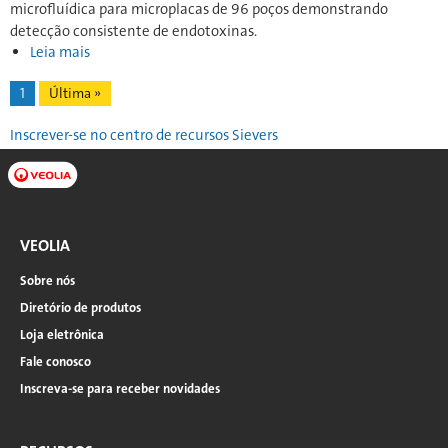
microfluídica para microplacas de 96 poços demonstrando
detecção consistente de endotoxinas.
Leia mais
Sobre
os
Paginação
Página
1
Última
Última »
resultados
atual
página
da
Inscrever-se no centro de recursos Sievers
pesquisa:
Validação
de
rCR
em
uma
VEOLIA
plataforma
Sobre nós
de
teste
Diretório de produtos
de
Loja eletrônica
endotoxina
Fale conosco
microfluídica
em
Inscreva-se para receber novidades
vários
sorotipos