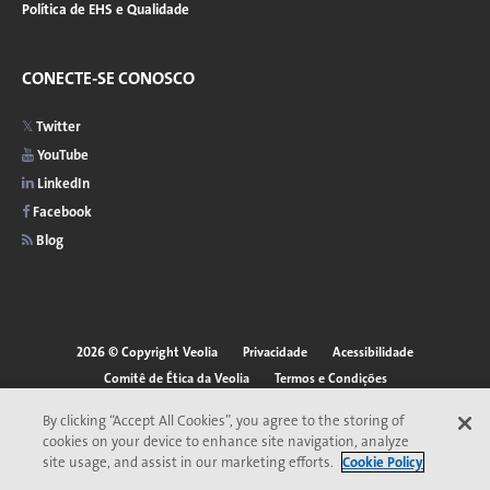
Política de EHS e Qualidade
CONECTE-SE CONOSCO
Twitter
YouTube
LinkedIn
Facebook
Blog
2026 © Copyright Veolia
Privacidade
Acessibilidade
Menu
Comitê de Ética da Veolia
Termos e Condições
Aviso de cookies
do
By clicking “Accept All Cookies”, you agree to the storing of
*Marca registrada da Veolia. Pode estar registrada em um ou mais países.
cookies on your device to enhance site navigation, analyze
rodapé
site usage, and assist in our marketing efforts.
Cookie Policy