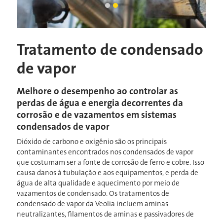
O vapor gerado costuma conter ox
A corrosão da tubulação de con
Slide atual
Tratamento de condensado
de vapor
Melhore o desempenho ao controlar as
perdas de água e energia decorrentes da
corrosão e de vazamentos em sistemas
condensados de vapor
Dióxido de carbono e oxigênio são os principais
contaminantes encontrados nos condensados de vapor
que costumam ser a fonte de corrosão de ferro e cobre. Isso
causa danos à tubulação e aos equipamentos, e perda de
água de alta qualidade e aquecimento por meio de
vazamentos de condensado. Os tratamentos de
condensado de vapor da Veolia incluem aminas
neutralizantes, filamentos de aminas e passivadores de